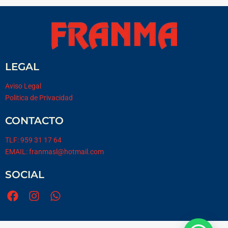
LEGAL
Aviso Legal
Politica de Privacidad
CONTACTO
TLF: 959 31 17 64
EMAIL: franmasl@hotmail.com
SOCIAL
F
I
W
a
n
h
c
s
a
e
t
t