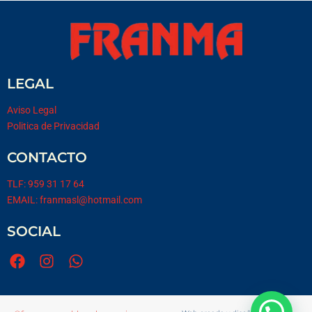
LEGAL
Aviso Legal
Politica de Privacidad
CONTACTO
TLF: 959 31 17 64
EMAIL: franmasl@hotmail.com
SOCIAL
F
I
W
a
n
h
c
s
a
e
t
t