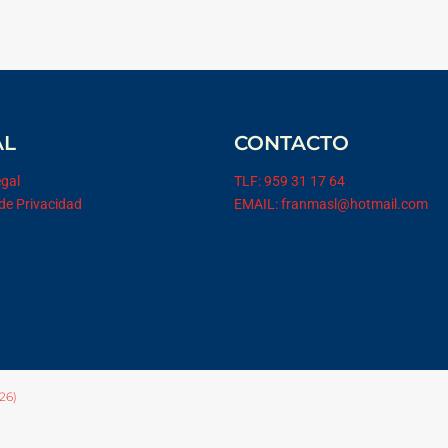
AL
CONTACTO
egal
TLF: 959 31 17 64
 de Privacidad
EMAIL: franmasl@hotmail.com
26)