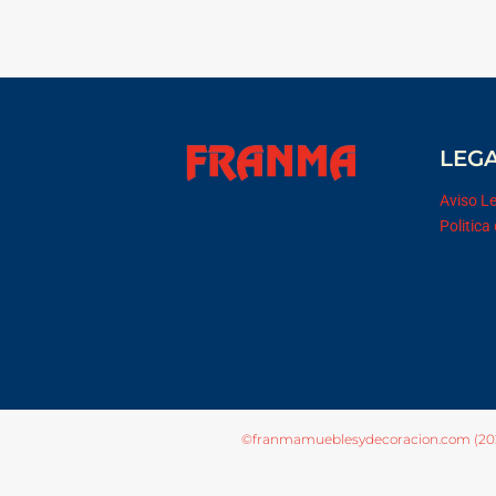
LEG
Aviso L
Politica
©franmamueblesydecoracion.com (20