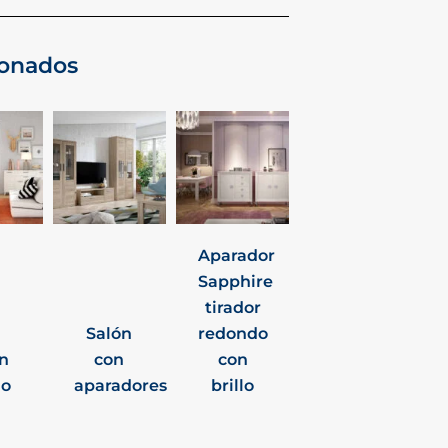
ionados
Aparador
Sapphire
tirador
Salón
redondo
n
con
con
do
aparadores
brillo