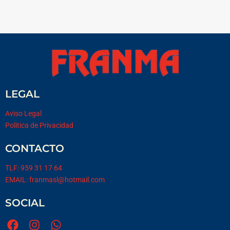
LEGAL
Aviso Legal
Politica de Privacidad
CONTACTO
TLF: 959 31 17 64
EMAIL: franmasl@hotmail.com
SOCIAL
F
I
W