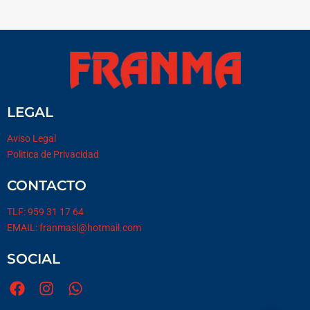
LEGAL
Aviso Legal
Politica de Privacidad
CONTACTO
TLF: 959 31 17 64
EMAIL: franmasl@hotmail.com
SOCIAL
F
I
W
a
n
h