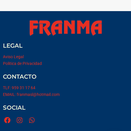
LEGAL
Aviso Legal
Politica de Privacidad
CONTACTO
TLF: 959 31 17 64
EMAIL: franmasl@hotmail.com
SOCIAL
F
I
W
a
n
h