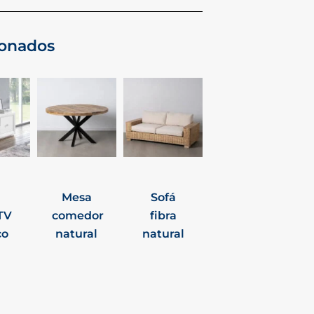
ionados
Mesa
Sofá
TV
comedor
fibra
co
natural
natural