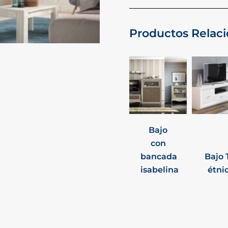
Productos Relac
Bajo
con
bancada
Bajo 
isabelina
étni