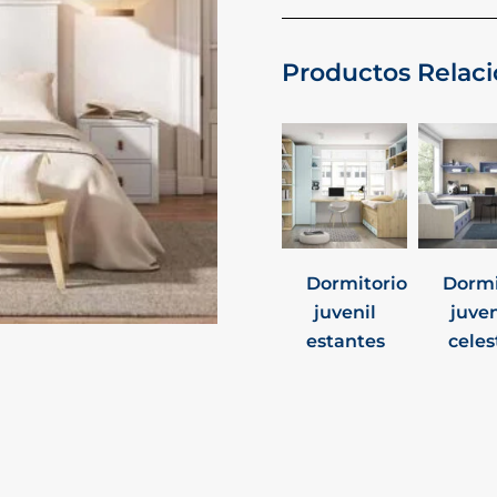
Productos Relac
Dormitorio
Dormi
juvenil
juven
estantes
celes