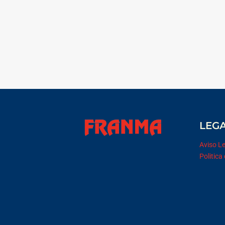
LEG
Aviso L
Politica