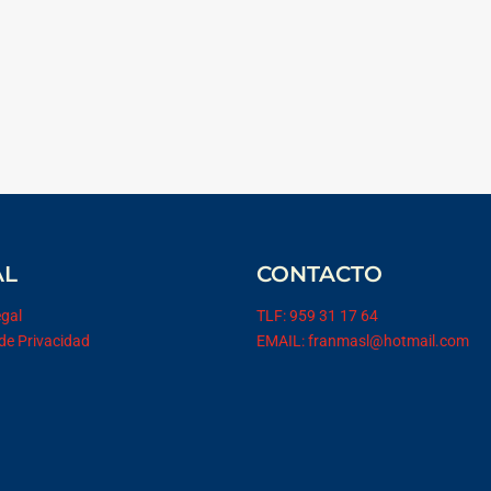
AL
CONTACTO
egal
TLF: 959 31 17 64
 de Privacidad
EMAIL: franmasl@hotmail.com