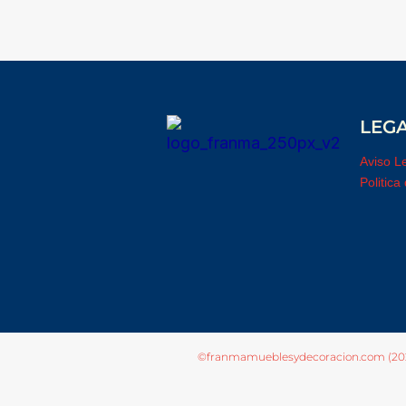
LEG
Aviso L
Politica
©franmamueblesydecoracion.com (20