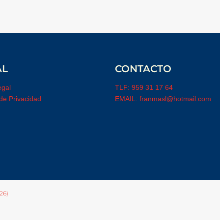
AL
CONTACTO
egal
TLF: 959 31 17 64
 de Privacidad
EMAIL: franmasl@hotmail.com
26)