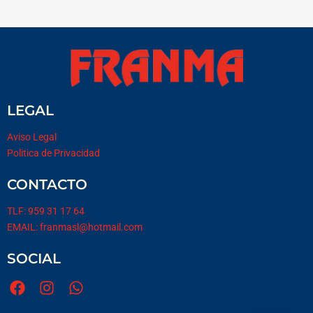
LEGAL
Aviso Legal
Politica de Privacidad
CONTACTO
TLF: 959 31 17 64
EMAIL: franmasl@hotmail.com
SOCIAL
F
I
W
a
n
h