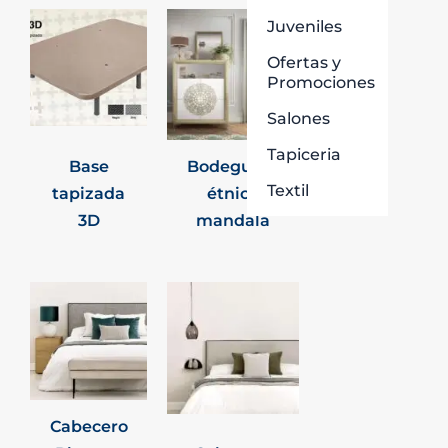
Juveniles
Ofertas y
Promociones
Salones
Tapiceria
Base
Bodeguero
Textil
tapizada
étnico
3D
mandala
Cabecero