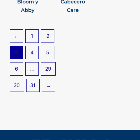
Bloom y
Cabecero
Abby
Care
←
1
2
3
4
5
6
…
29
30
31
→