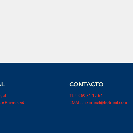
AL
CONTACTO
egal
TLF: 959 31 17 64
 de Privacidad
EMAIL: franmasl@hotmail.com