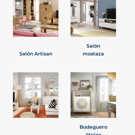
Salón
Salón Artisan
mostaza
Bodeguero
étnico