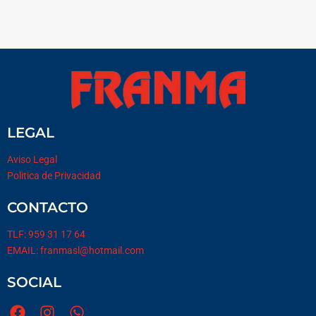
LEGAL
Aviso Legal
Politica de Privacidad
CONTACTO
TLF: 959 31 17 64
EMAIL: franmasl@hotmail.com
SOCIAL
F
I
W