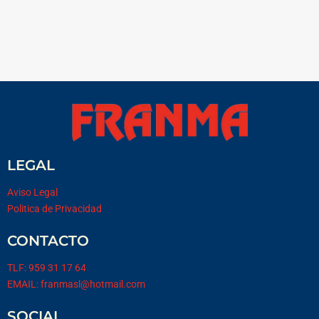
LEGAL
Aviso Legal
Politica de Privacidad
CONTACTO
TLF: 959 31 17 64
EMAIL: franmasl@hotmail.com
SOCIAL